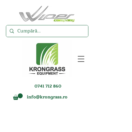
0741 712 860
info@krongrass.ro