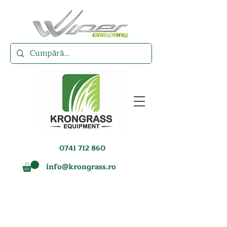
0741 712 860
info@krongrass.ro