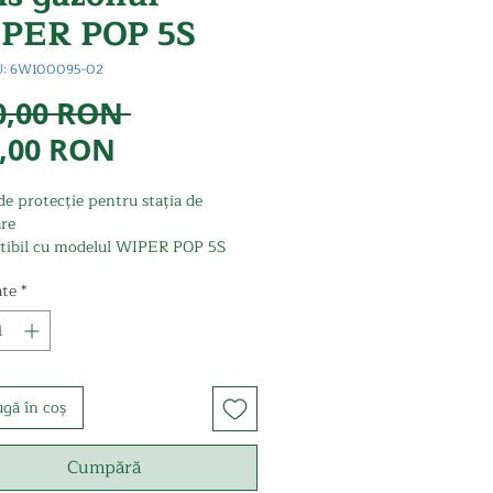
PER POP 5S
U: 6W100095-02
Preț
0,00 RON 
Preț
normal
,00 RON
redus
e protecție pentru stația de
are
ibil cu modelul WIPER POP 5S
 original WIPER
ate
*
gă în coș
Cumpără