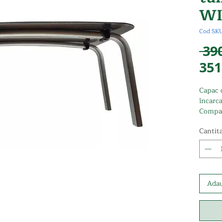
WI
Cod SK
 39
351
Capac d
încarc
Compat
Produs
Cantit
Adau